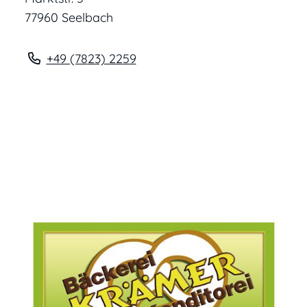
77960
Seelbach
+49 (78
23) 22
59