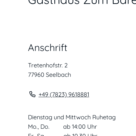
Anschrift
Tretenhofstr. 2
77960
Seelbach
+49 (78
23) 9
61
88
81
Dienstag und Mittwoch Ruhetag
Mo., Do. ab 14:00 Uhr
Fr., Sa. ab 10.30 Uhr