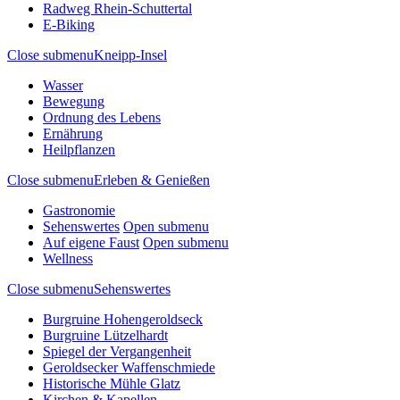
Radweg Rhein-Schuttertal
E-Biking
Close submenu
Kneipp-Insel
Wasser
Bewegung
Ordnung des Lebens
Ernährung
Heilpflanzen
Close submenu
Erleben & Genießen
Gastronomie
Sehenswertes
Open submenu
Auf eigene Faust
Open submenu
Wellness
Close submenu
Sehenswertes
Burgruine Hohengeroldseck
Burgruine Lützelhardt
Spiegel der Vergangenheit
Geroldsecker Waffenschmiede
Historische Mühle Glatz
Kirchen & Kapellen