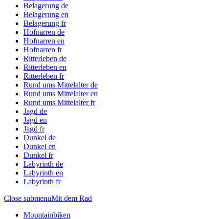
Belagerung de
Belagerung en
Belagerung fr
Hofnarren de
Hofnarren en
Hofnarren fr
Ritterleben de
Ritterleben en
Ritterleben fr
Rund ums Mittelalter de
Rund ums Mittelalter en
Rund ums Mittelalter fr
Jagd de
Jagd en
Jagd fr
Dunkel de
Dunkel en
Dunkel fr
Labyrinth de
Labyrinth en
Labyrinth fr
Close submenu
Mit dem Rad
Mountainbiken