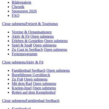
Bildergalerie
Chronik
Sponsoren 2026
FAQ
Close submenu
Freizeit & Tourismus
Vereine & Organisationen
Aktiv & Fit
Open submenu
Erleben & Genießen
Open submenu
Spiel & Spaß
Open submenu
Zu Gast in Seelbach
Open submenu
Ferienprogramm
Close submenu
Aktiv & Fit
Familienbad Seelbach
Open submenu
Burgführung Geroldseck
Zu Fuß
Open submenu
Mit dem Rad
Open submenu
Kneipp-Insel
Open submenu
Reiten auf dem Kempfenhof
Close submenu
Familienbad Seelbach
Familienbad