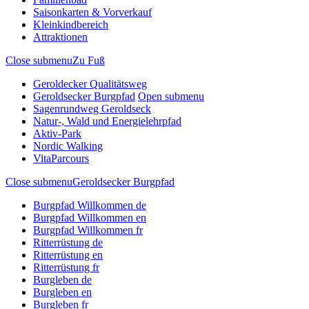
Saisonkarten & Vorverkauf
Kleinkindbereich
Attraktionen
Close submenu
Zu Fuß
Geroldecker Qualitätsweg
Geroldsecker Burgpfad
Open submenu
Sagenrundweg Geroldseck
Natur-, Wald und Energielehrpfad
Aktiv-Park
Nordic Walking
VitaParcours
Close submenu
Geroldsecker Burgpfad
Burgpfad Willkommen de
Burgpfad Willkommen en
Burgpfad Willkommen fr
Ritterrüstung de
Ritterrüstung en
Ritterrüstung fr
Burgleben de
Burgleben en
Burgleben fr