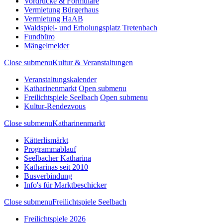
Vordrucke & Formulare
Vermietung Bürgerhaus
Vermietung HaAB
Waldspiel- und Erholungsplatz Tretenbach
Fundbüro
Mängelmelder
Close submenu
Kultur & Veranstaltungen
Veranstaltungskalender
Katharinenmarkt
Open submenu
Freilichtspiele Seelbach
Open submenu
Kultur-Rendezvous
Close submenu
Katharinenmarkt
Kätterlismärkt
Programmablauf
Seelbacher Katharina
Katharinas seit 2010
Busverbindung
Info's für Marktbeschicker
Close submenu
Freilichtspiele Seelbach
Freilichtspiele 2026