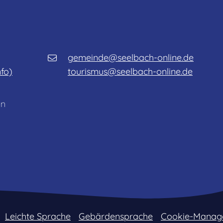
gemeinde@seelbach-online.de
nfo)
tourismus@seelbach-online.de
en
Leichte Sprache
Gebärdensprache
Cookie-Manag