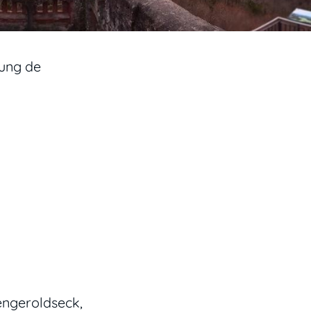
ung de
engeroldseck,