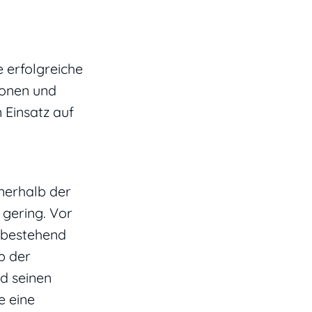
e erfolgreiche
nonen und
 Einsatz auf
nnerhalb der
gering. Vor
 bestehend
p der
d seinen
e eine