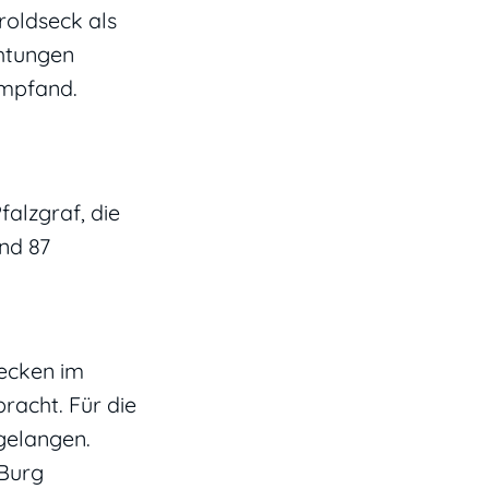
roldseck als
chtungen
empfand.
falzgraf, die
nd 87
decken im
racht. Für die
gelangen.
 Burg