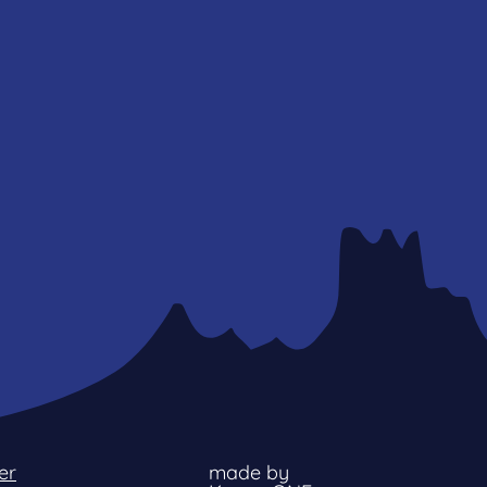
er
made by