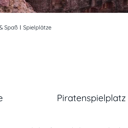
 & Spaß
Spielplätze
e
Piratenspielplat