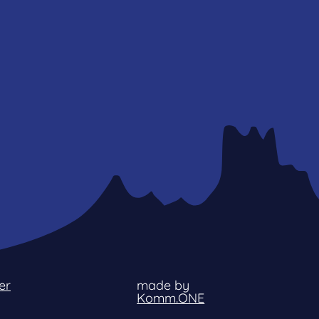
er
made by
Komm.ONE