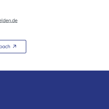
elden.de
lbach