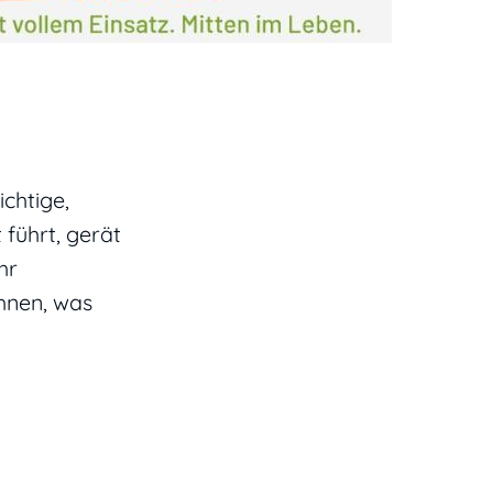
chtige,
 führt, gerät
hr
Ihnen, was