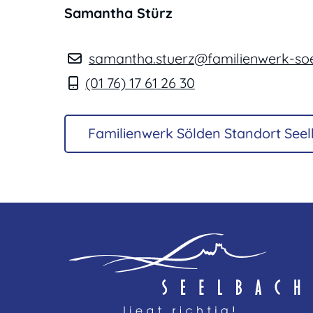
Samantha
Stürz
samantha.stuerz@familienwerk-so
(01
76) 17
61
26
30
Familienwerk Sölden Standort See