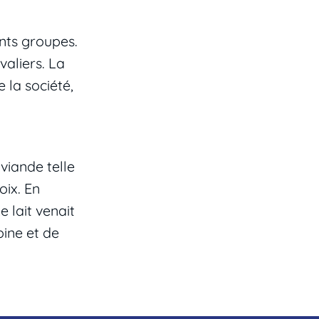
ents groupes.
valiers. La
 la société,
 viande telle
oix. En
 lait venait
oine et de