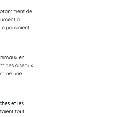
it notamment de
trument à
ièle pouvaient
’animaux en
ent des oiseaux
comme une
hes et les
taient tout