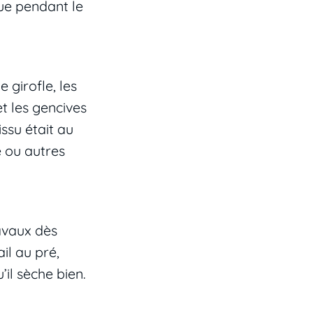
que pendant le
 girofle, les
t les gencives
issu était au
e ou autres
ravaux dès
il au pré,
’il sèche bien.