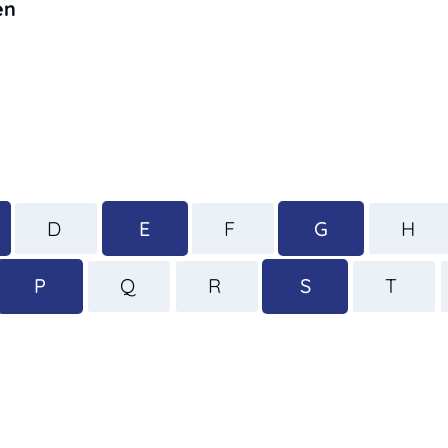
en
D
E
F
G
H
P
Q
R
S
T