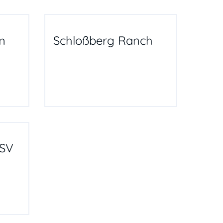
m
Schloßberg Ranch
FSV