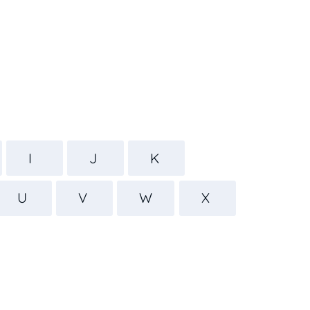
I
J
K
U
V
W
X