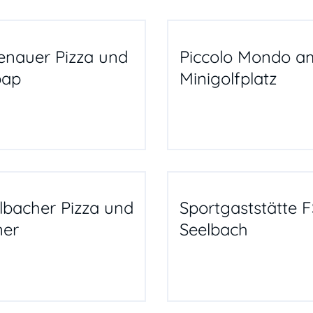
enauer Pizza und
Piccolo Mondo a
bap
Minigolfplatz
lbacher Pizza und
Sportgaststätte 
er
Seelbach