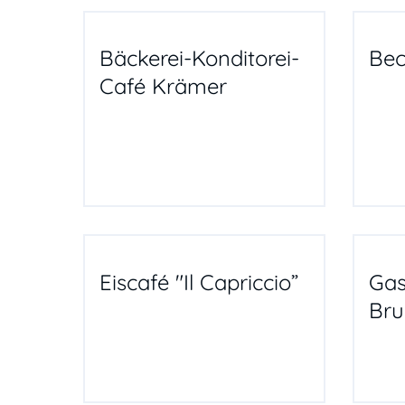
Bäckerei-Konditorei-
Bec
Café Krämer
Eiscafé "Il Capriccio”
Gas
Bru