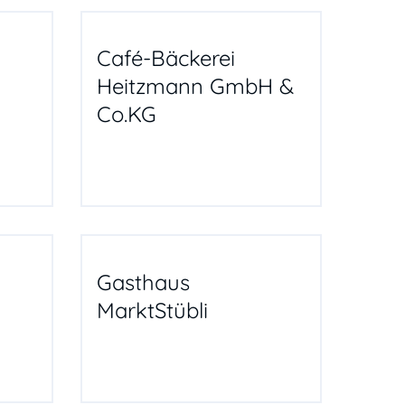
Café-Bäckerei
Heitzmann GmbH &
Co.KG
Gasthaus
MarktStübli