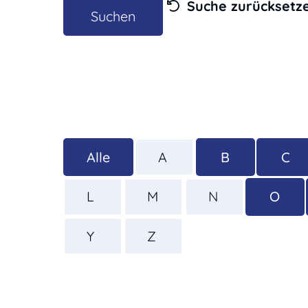
Suche zurücksetz
Alle
A
B
C
L
M
N
O
Y
Z