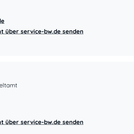
de
ht über service-bw.de senden
eltamt
ht über service-bw.de senden