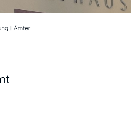
ung
Ämter
mt