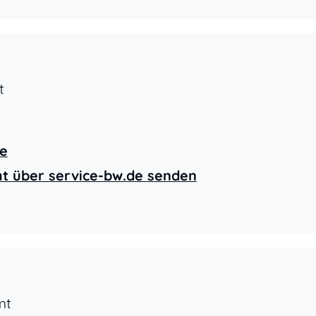
t
de
ht über service-bw.de senden
mt