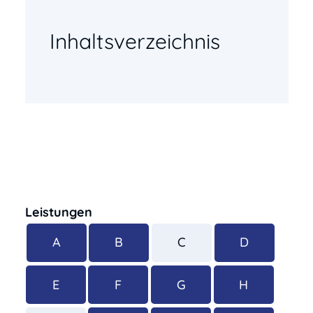
Inhaltsverzeichnis
Leistungen
A
B
C
D
E
F
G
H