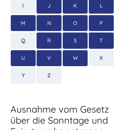
I
J
K
L
M
N
O
P
Q
R
S
T
U
V
W
X
Y
Z
Ausnahme vom Gesetz
über die Sonntage und