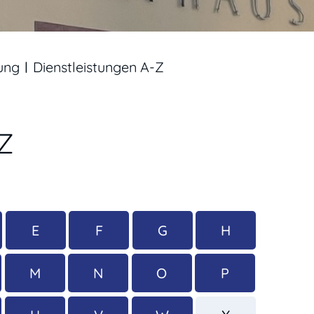
ung
Dienstleistungen A-Z
-Z
E
F
G
H
M
N
O
P