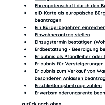
Ehrenpatenschaft durch den B
eID-Karte als europäische Bür
beantragen
Ein Bürgerbegehren einreiche
Einwohnerantrag stellen
Einzugstermin bestätigen (Wo
Erdbestattung - Beerdigung b
Erlaubnis als Pfandleiher ode
Erlaubnis für Versteigerunge
Erlaubnis zum Verkauf von Wa
besonderen Anlässen beantra
Erschließungsbeiträge zahlen
Erwerbsminderungsrente bea
zurück nach oben