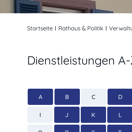
Startseite
Rathaus & Politik
Verwalt
Dienstleistungen A
A
B
C
D
I
J
K
L