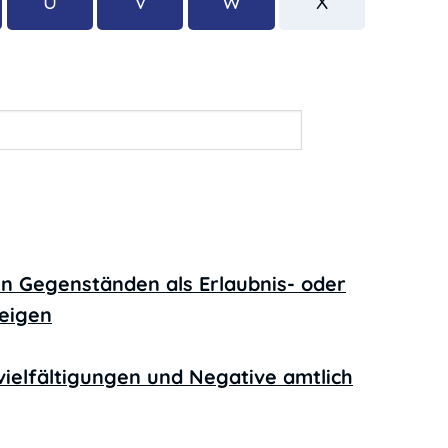
U
V
W
X
n Gegenständen als Erlaubnis- oder
eigen
vielfältigungen und Negative amtlich