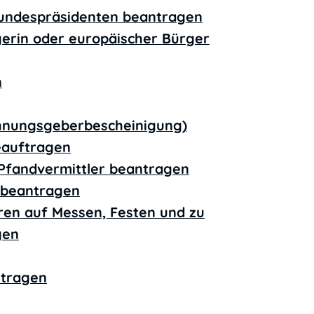
undespräsidenten beantragen
gerin oder europäischer Bürger
n
hnungsgeberbescheinigung)
eauftragen
r Pfandvermittler beantragen
n beantragen
ren auf Messen, Festen und zu
gen
ntragen