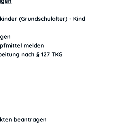
agen
inder (Grundschulalter) - Kind
agen
fmittel melden
beitung nach § 127 TKG
kten beantragen