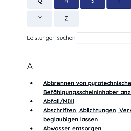
Q
R
S
T
Y
Z
Leistungen suchen
A
Abbrennen von pyrotechnische
Befähigungsscheininhaber anz
Abfall/Müll
Abschriften, Ablichtungen, Ver
beglaubigen lassen
Abwasser entsorgen