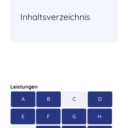
Inhaltsverzeichnis
Leistungen
A
B
C
D
E
F
G
H