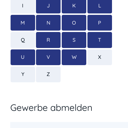
I
J
K
L
M
N
O
P
Q
R
S
T
U
V
W
X
Y
Z
Gewerbe abmelden