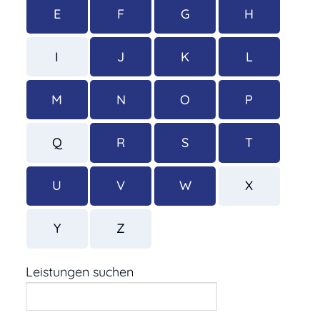
E
F
G
H
I
J
K
L
M
N
O
P
Q
R
S
T
U
V
W
X
Y
Z
Leistungen suchen