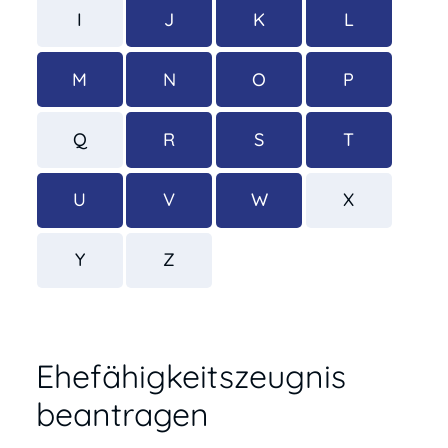
I
J
K
L
M
N
O
P
Q
R
S
T
U
V
W
X
Y
Z
Ehefähigkeitszeugnis
beantragen