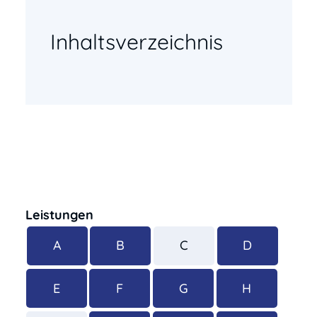
Inhaltsverzeichnis
Leistungen
A
B
C
D
E
F
G
H