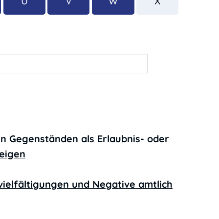
U
V
W
X
n Gegenständen als Erlaubnis- oder
eigen
vielfältigungen und Negative amtlich