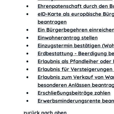
Ehrenpatenschaft durch den B
eID-Karte als europäische Bür
beantragen
Ein Bürgerbegehren einreiche
Einwohnerantrag stellen
Einzugstermin bestätigen (Wo
Erdbestattung - Beerdigung b
Erlaubnis als Pfandleiher ode
Erlaubnis für Versteigerunge
Erlaubnis zum Verkauf von Wa
besonderen Anlässen beantra
Erschließungsbeiträge zahlen
Erwerbsminderungsrente bea
zurück nach oben