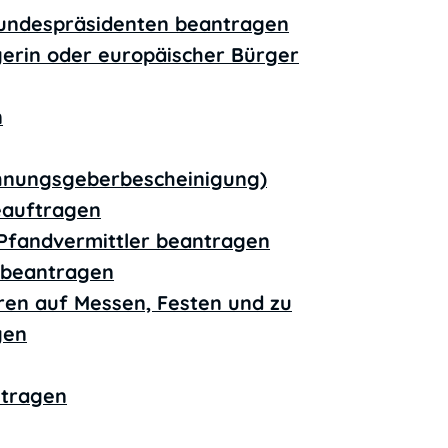
undespräsidenten beantragen
gerin oder europäischer Bürger
n
hnungsgeberbescheinigung)
eauftragen
r Pfandvermittler beantragen
n beantragen
ren auf Messen, Festen und zu
gen
ntragen