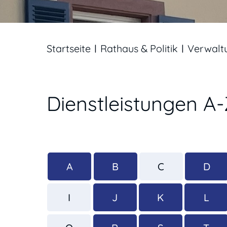
Startseite
Rathaus & Politik
Verwalt
Dienstleistungen A
A
B
C
D
I
J
K
L