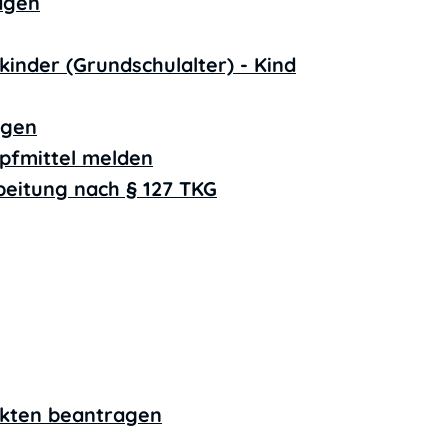
agen
inder (Grundschulalter) - Kind
agen
fmittel melden
beitung nach § 127 TKG
kten beantragen