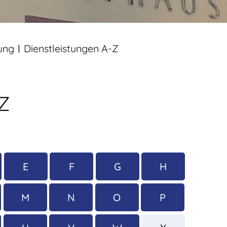
ung
Dienstleistungen A-Z
-Z
E
F
G
H
M
N
O
P