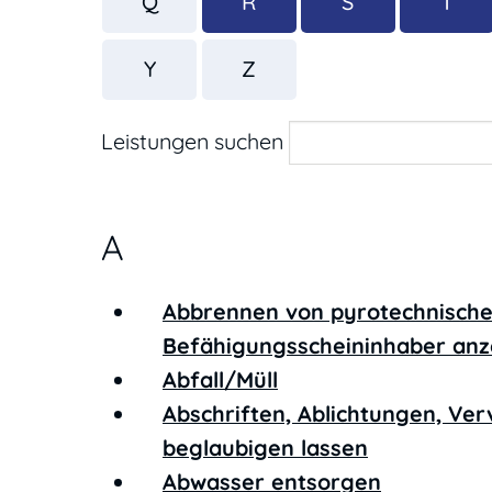
Q
R
S
T
Y
Z
Leistungen suchen
A
Abbrennen von pyrotechnische
Befähigungsscheininhaber anz
Abfall/Müll
Abschriften, Ablichtungen, Ver
beglaubigen lassen
Abwasser entsorgen