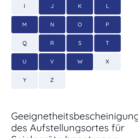
I
J
K
L
M
N
O
P
Q
R
S
T
U
V
W
X
Y
Z
Geeignetheitsbescheinigun
des Aufstellungsortes für