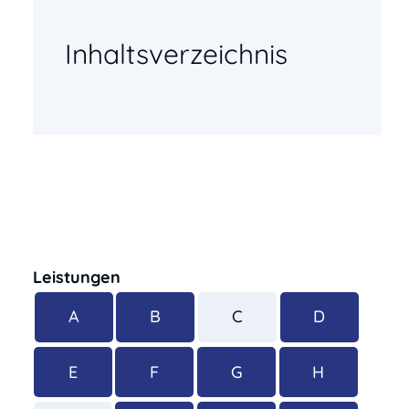
Inhaltsverzeichnis
Leistungen
A
B
C
D
E
F
G
H