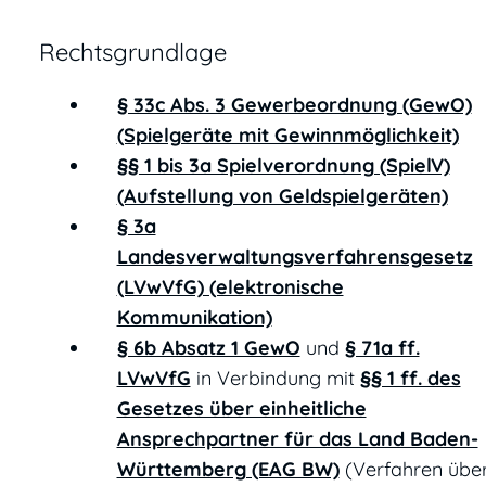
Rechtsgrundlage
§ 33c Abs. 3 Gewerbeordnung (GewO)
(Spielgeräte mit Gewinnmöglichkeit)
§§ 1 bis 3a Spielverordnung (SpielV)
(Aufstellung von Geldspielgeräten)
§ 3a
Landesverwaltungsverfahrensgesetz
(LVwVfG) (elektronische
Kommunikation)
§ 6b Absatz 1 GewO
und
§ 71a ff.
LVwVfG
in Verbindung mit
§§ 1 ff. des
Gesetzes über einheitliche
Ansprechpartner für das Land Baden-
Württemberg (EAG BW)
(Verfahren übe