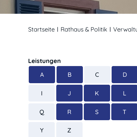
Startseite
Rathaus & Politik
Verwalt
Leistungen
A
B
C
D
I
J
K
L
Q
R
S
T
Y
Z