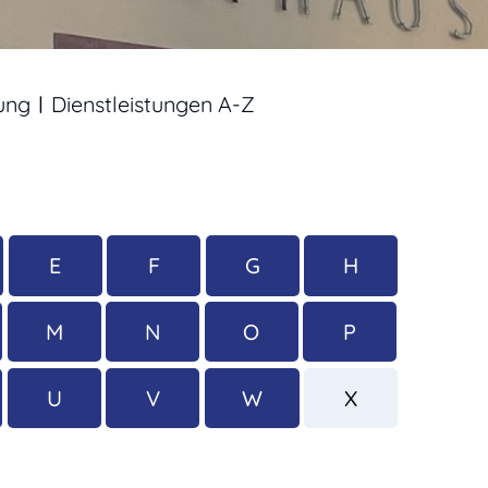
ung
Dienstleistungen A-Z
E
F
G
H
M
N
O
P
U
V
W
X