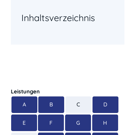
Inhaltsverzeichnis
Leistungen
A
B
C
D
E
F
G
H