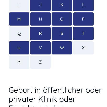
I
J
K
L
M
N
O
P
Q
R
S
T
U
V
W
X
Y
Z
Geburt in öffentlicher oder
privater Klinik oder