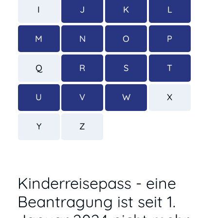
I
J
K
L
M
N
O
P
Q
R
S
T
U
V
W
X
Y
Z
Kinderreisepass - eine
Beantragung ist seit 1.