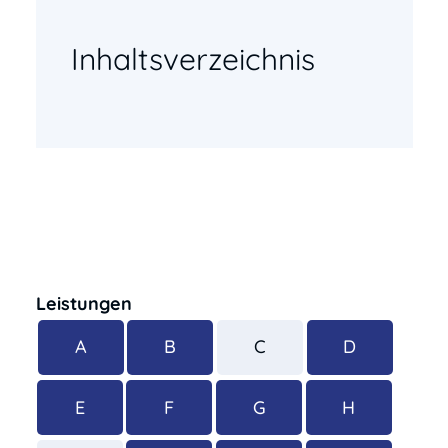
Inhaltsverzeichnis
Leistungen
A
B
C
D
E
F
G
H