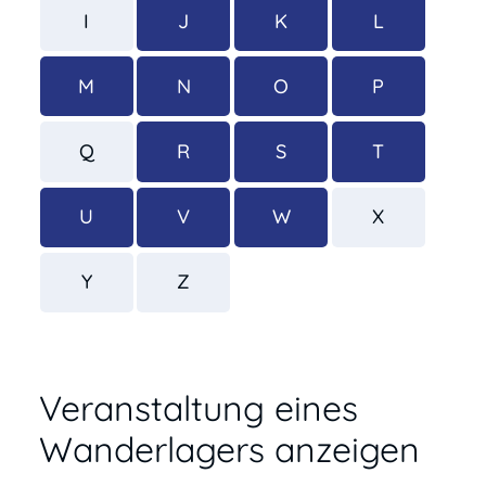
I
J
K
L
M
N
O
P
Q
R
S
T
U
V
W
X
Y
Z
Veranstaltung eines
Wanderlagers anzeigen