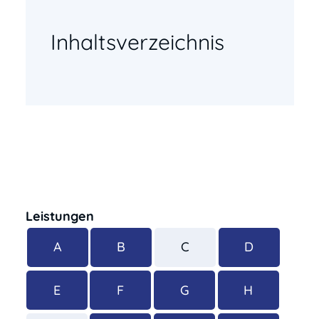
Inhaltsverzeichnis
Leistungen
A
B
C
D
E
F
G
H