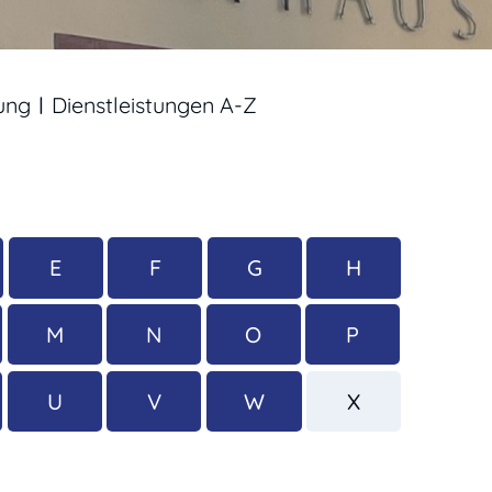
ung
Dienstleistungen A-Z
E
F
G
H
M
N
O
P
U
V
W
X