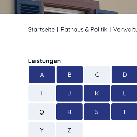
Startseite
Rathaus & Politik
Verwalt
Leistungen
A
B
C
D
I
J
K
L
Q
R
S
T
Y
Z