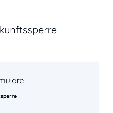
skunftssperre
mulare
ssperre