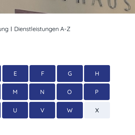
ung
Dienstleistungen A-Z
E
F
G
H
M
N
O
P
U
V
W
X