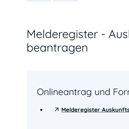
Melderegister - Au
beantragen
Onlineantrag und For
Melderegister Auskunft