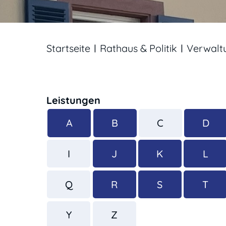
Startseite
Rathaus & Politik
Verwalt
Leistungen
A
B
C
D
I
J
K
L
Q
R
S
T
Y
Z