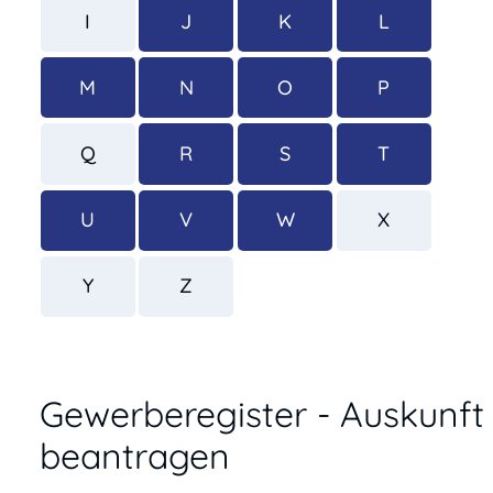
I
J
K
L
M
N
O
P
Q
R
S
T
U
V
W
X
Y
Z
Gewerberegister - Auskunft
beantragen