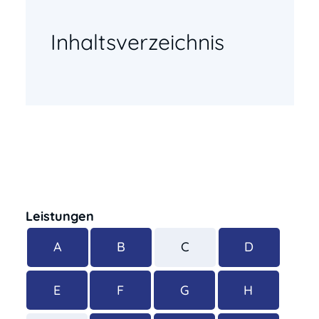
Inhaltsverzeichnis
Leistungen
A
B
C
D
E
F
G
H